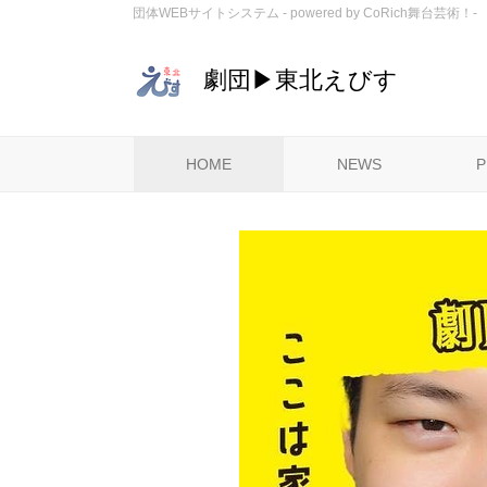
団体WEBサイトシステム - powered by
CoRich舞台芸術！-
劇団▶東北えびす
HOME
NEWS
P