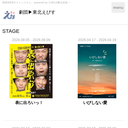
団体WEBサイトシステム - powered by
CoRich舞台芸術！-
T
menu
劇団▶東北えびす
o
g
g
l
STAGE
e
2026.08.05 - 2026.08.09
2026.04.17 - 2026.04.19
n
a
v
i
g
a
t
i
o
n
表に出ろいっ！
いびしない愛