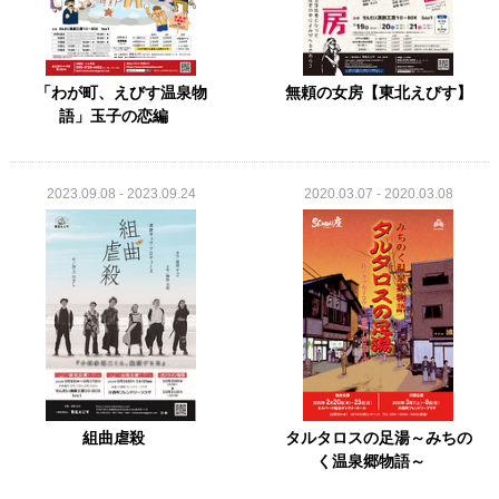
「わが町、えびす温泉物
無頼の女房【東北えびす】
語」玉子の恋編
2023.09.08 - 2023.09.24
2020.03.07 - 2020.03.08
組曲虐殺
タルタロスの足湯～みちの
く温泉郷物語～